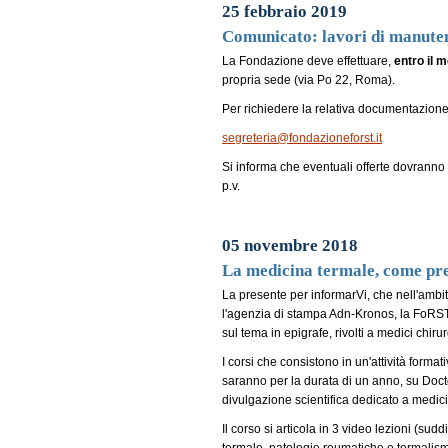
25 febbraio 2019
Comunicato: lavori di manuten
La Fondazione deve effettuare,
entro il m
propria sede (via Po 22, Roma).
Per richiedere la relativa documentazione,
segreteria@fondazioneforst.it
Si informa che eventuali offerte dovranno 
p.v.
05 novembre 2018
La medicina termale, come pr
La presente per informarVi, che nell'ambi
l'agenzia di stampa Adn-Kronos, la FoRST,
sul tema in epigrafe, rivolti a medici chirur
I corsi che consistono in un'attività formati
saranno per la durata di un anno, su Doctor
divulgazione scientifica dedicato a medici 
Il corso si articola in 3 video lezioni (sudd
termale, patologie reumatiche e termalismo 