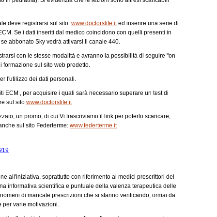
le deve registrarsi sul sito:
www.doctorslife.it
ed inserire una serie di
ECM. Se i dati inseriti dal medico coincidono con quelli presenti in
e se abbonato Sky vedrà attivarsi il canale 440.
rarsi con le stesse modalità e avranno la possibilità di seguire "on
di formazione sul sito web predetto.
r l'utilizzo dei dati personali.
iti ECM , per acquisire i quali sarà necessario superare un test di
re sul sito
www.doctorslife.it
zzato, un promo, di cui Vi trascriviamo il link per poterlo scaricare;
 anche sul sito Federterme:
www.federterme.it
5919
 all'iniziativa, soprattutto con riferimento ai medici prescrittori del
ro una informativa scientifica e puntuale della valenza terapeutica delle
 fenomeni di mancate prescrizioni che si stanno verificando, ormai da
le per varie motivazioni.