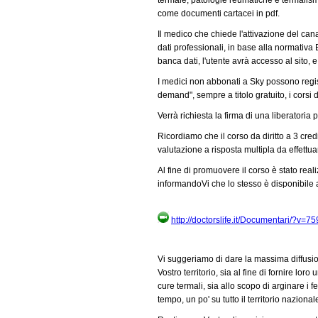
come documenti cartacei in pdf.
Il medico che chiede l'attivazione del cana
dati professionali, in base alla normativa 
banca dati, l'utente avrà accesso al sito, 
I medici non abbonati a Sky possono regist
demand", sempre a titolo gratuito, i corsi 
Verrà richiesta la firma di una liberatoria pe
Ricordiamo che il corso da diritto a 3 cred
valutazione a risposta multipla da effettua
Al fine di promuovere il corso è stato reali
informandoVi che lo stesso è disponibile
http://doctorslife.it/Documentari/?v=7
Vi suggeriamo di dare la massima diffusione
Vostro territorio, sia al fine di fornire lo
cure termali, sia allo scopo di arginare i
tempo, un po' su tutto il territorio naziona