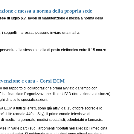
zione e messa a norma della propria sede
ese di luglio p.v.
, lavori di manutenzione e messa a norma della
 i soggetti interessati possono inviare una mail a:
pervenire alla stessa casella di posta elettronica entro il 15 marzo
evenzione e cura - Corsi ECM
to del rapporto di collaborazione ormai avviato da tempo con
 ha finanziato l'organizzazione di corsi FAD (formazione a distanza),
ghi di tutte le specializzazioni.
va ECM a tutti gli effetti, sono già attivi dal 15 ottobre scorso e lo
's Life (canale 440 di Sky), il primo canale televisivo di
di medicina generale, medici specialisti, odontoiatri e farmacisti.
ivise in varie parti) sugli argomenti riportati nell'allegato l (medicina
in pediatria). Si evidenzia che le lezioni sono altresì scaricabili