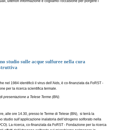
ali, ulteriori informazione e cogliamo l'occasione per porgere i
uno studio sulle acque sulfuree nella cura
truttiva
e nel 1984 identificò il virus dell’Aids, è co-finanziata da FoRST -
ne per la ricerca scientifica termale.
 di presentazione a Telese Terme (BN)
.
re, alle ore 14.30, presso le Terme di Telese (BN), si terrà la
studio sull’applicazione inalatoria dell’idrogeno solforato nella
CO). La ricerca, co-finanziata da FoRST - Fondazione per la ricerca