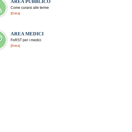
AREA PUBBLICO
Come curarsi alle terme
[Entra]
AREA MEDICI
FoRST per i medici
[Entra]