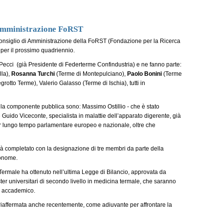
 Amministrazione FoRST
 Consiglio di Amministrazione della FoRST (Fondazione per la Ricerca
a per il prossimo quadriennio.
Pecci (già Presidente di Federterme Confindustria) e ne fanno parte:
lla),
Rosanna Turchi
(Terme di Montepulciano),
Paolo Bonini
(Terme
grotto Terme), Valerio Galasso (Terme di Ischia), tutti in
ella componente pubblica sono: Massimo Ostillio - che è stato
 Guido Viceconte, specialista in malattie dell’apparato digerente, già
r lungo tempo parlamentare europeo e nazionale, oltre che
rà completato con la designazione di tre membri da parte della
tonome.
Termale ha ottenuto nell’ultima Legge di Bilancio, approvata da
er universitari di secondo livello in medicina termale, che saranno
no accademico.
a riaffermata anche recentemente, come adiuvante per affrontare la