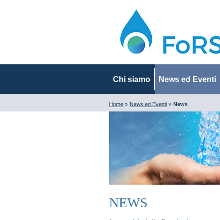
Chi siamo
News ed Eventi
Home
»
News ed Eventi
»
News
NEWS