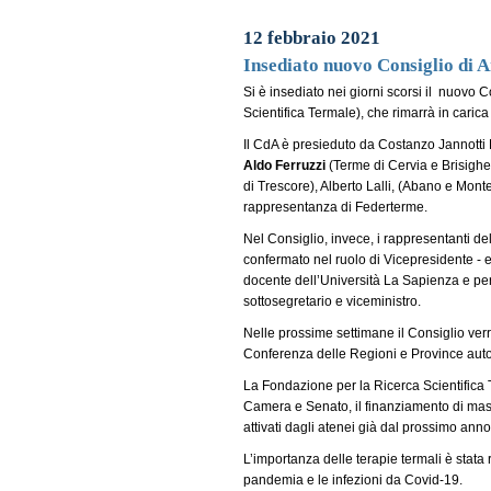
12 febbraio 2021
Insediato nuovo Consiglio di
Si è insediato nei giorni scorsi il nuovo
Scientifica Termale), che rimarrà in caric
Il CdA è presieduto da Costanzo Jannotti 
Aldo Ferruzzi
(Terme di Cervia e Brisighe
di Trescore), Alberto Lalli, (Abano e Monte
rappresentanza di Federterme.
Nel Consiglio, invece, i rappresentanti d
confermato nel ruolo di Vicepresidente - e
docente dell’Università La Sapienza e pe
sottosegretario e viceministro.
Nelle prossime settimane il Consiglio ver
Conferenza delle Regioni e Province au
La Fondazione per la Ricerca Scientifica 
Camera e Senato, il finanziamento di mast
attivati dagli atenei già dal prossimo an
L’importanza delle terapie termali è stat
pandemia e le infezioni da Covid-19.